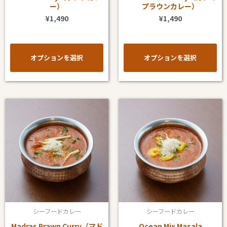
は
は
ー）
プラウンカレー）
リ
リ
商
商
¥
1,490
¥
1,490
エ
エ
品
品
ー
ー
ペ
ペ
シ
シ
ー
ー
オプションを選択
オプションを選択
ョ
ョ
ジ
ジ
ン
ン
か
か
が
が
ら
ら
こ
こ
あ
あ
選
選
の
の
り
り
択
択
商
商
ま
ま
で
で
品
品
す。
す。
き
き
に
に
オ
オ
ま
ま
は
は
プ
プ
す
す
複
複
シ
シ
数
数
ョ
ョ
シーフードカレー
シーフードカレー
の
の
ン
ン
Madras Prawn Curry（マド
Ocean Mix Masala