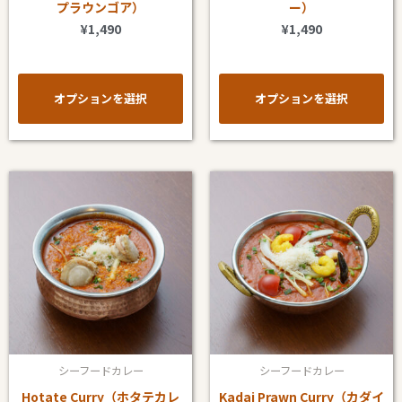
プラウンゴア）
ー）
リ
リ
¥
1,490
¥
1,490
エ
エ
ー
ー
シ
シ
オプションを選択
オプションを選択
ョ
ョ
ン
ン
が
が
こ
こ
あ
あ
の
の
り
り
商
商
ま
ま
品
品
す。
す。
に
に
オ
オ
は
は
プ
プ
複
複
シ
シ
数
数
ョ
ョ
シーフードカレー
シーフードカレー
の
の
ン
ン
Hotate Curry（ホタテカレ
Kadai Prawn Curry（カダイ
バ
バ