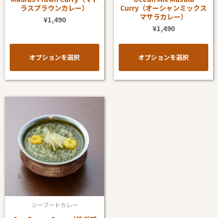
バ
バ
は
は
ラスプラウンカレー）
Curry（オーシャンミックス
リ
リ
マサラカレー）
商
商
¥
1,490
エ
エ
¥
1,490
品
品
ー
ー
ペ
ペ
シ
シ
ー
ー
オプションを選択
オプションを選択
ョ
ョ
ジ
ジ
ン
ン
か
か
が
が
ら
ら
こ
あ
あ
選
選
の
り
り
択
択
商
ま
ま
で
で
品
す。
す。
き
き
に
オ
オ
ま
ま
は
プ
プ
す
す
複
シ
シ
数
ョ
ョ
シーフードカレー
の
ン
ン