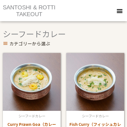
内
SANTOSHI & ROTTI
容
TAKEOUT
を
ス
シーフードカレー
キ
ッ
カテゴリーから選ぶ
プ
こ
こ
の
の
商
商
品
品
に
に
は
は
複
複
数
数
シーフードカレー
シーフードカレー
の
の
Curry Prawn Goa（カレー
Fish Curry（フィッシュカレ
バ
バ