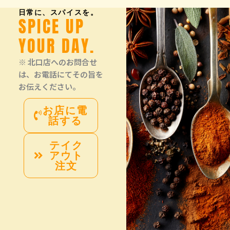
日常に、スパイスを。
SPICE UP
YOUR DAY.
※ 北口店へのお問合せ
は、お電話にてその旨を
お伝えください。
お店に電
話する
テイク
アウト
注文