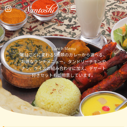
内
容
を
ス
キ
ッ
プ
Lunch Menu
曜日ごとに変わる5種類のカレーから選べる、
お得なランチメニュー。タンドリーチキンや
ナン、ライスの組み合わせに加え、デザート
付きセットもご用意しています。